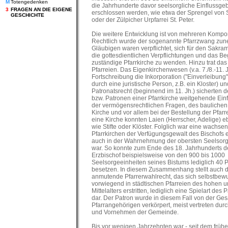
M
Totengedenken
die Jahrhunderte davor seelsorgliche Einflussge
3
FRAGEN AN DIE EIGENE
erschlossen werden, wie etwa der Sprengel von S
GESCHICHTE
oder der Zülpicher Urpfarrei St. Peter.
Die weitere Entwicklung ist von mehreren Kompo
Rechtlich wurde der sogenannte Pfarrzwang zune
Gläubigen waren verpflichtet, sich für den Sakr
die gottesdientlichen Verpflichtungen und das Be
zuständige Pfarrkirche zu wenden. Hinzu trat das
Pfarreien. Das Eigenkirchenwesen (v.a. 7./8.-11. Jh
Fortschreibung die Inkorporation ("Einverleibung"
durch eine juristische Person, z.B. ein Kloster) u
Patronatsrecht (beginnend im 11. Jh.) sicherten
bzw. Patronen einer Pfarrkirche weitgehende Einf
der vermögensrechtlichen Fragen, des baulichen 
Kirche und vor allem bei der Bestellung der Pfarr
eine Kirche konnten Laien (Herrscher, Adelige) e
wie Stifte oder Klöster. Folglich war eine wachse
Pfarrkirchen der Verfügungsgewalt des Bischofs 
auch in der Wahrnehmung der obersten Seelsorge
war. So konnte zum Ende des 18. Jahrhunderts d
Erzbischof beispielsweise von den 900 bis 1000
Seelsorgeeinheiten seines Bistums lediglich 40 Pf
besetzen. In diesem Zusammenhang stellt auch 
anmutende Pfarrerwahlrecht, das sich selbstbew
vorwiegend in städtischen Pfarreien des hohen 
Mittelalters erstritten, lediglich eine Spielart des
dar. Der Patron wurde in diesem Fall von der Ges
Pfarrangehörigen verkörpert, meist vertreten dur
und Vornehmen der Gemeinde.
Bis vor wenigen Jahrzehnten war - seit dem frühen 