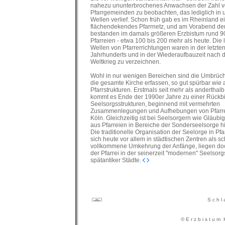
nahezu ununterbrochenes Anwachsen der Zahl 
Pfarrgemeinden zu beobachten, das lediglich in 
Wellen verlief. Schon früh gab es im Rheinland e
flächendekendes Pfarrnetz, und am Vorabend der
bestanden im damals größeren Erzbistum rund 9
Pfarreien - etwa 100 bis 200 mehr als heute. Die 
Wellen von Pfarrerrichtungen waren in der letzten
Jahrhunderts und in der Wiederaufbauzeit nach 
Weltkrieg zu verzeichnen.
Wohl in nur wenigen Bereichen sind die Umbrüch
die gesamte Kirche erfassen, so gut spürbar wie 
Pfarrstrukturen. Erstmals seit mehr als andertha
kommt es Ende der 1990er Jahre zu einer Rückb
Seelsorgsstrukturen, beginnend mit vermehrten
Zusammenlegungen und Aufhebungen von Pfarre
Köln. Gleichzeitig ist bei Seelsorgern wie Gläub
aus Pfarreien in Bereiche der Sonderseelsorge hin
Die traditionelle Organisation der Seelorge in Pfa
sich heute vor allem in städtischen Zentren als sc
vollkommene Umkehrung der Anfänge, liegen do
der Pfarrei in der seinerzeit "modernen" Seelsor
spätantiker Städte.
S c h l 
© E r z b i s t u m K