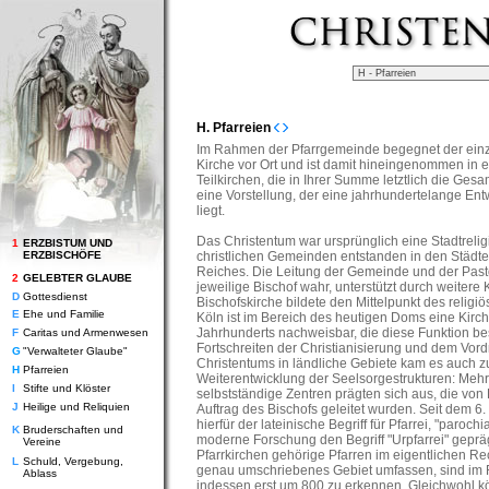
H. Pfarreien
Im Rahmen der Pfarrgemeinde begegnet der einz
Kirche vor Ort und ist damit hineingenommen in e
Teilkirchen, die in Ihrer Summe letztlich die Gesa
eine Vorstellung, der eine jahrhundertelange En
liegt.
Das Christentum war ursprünglich eine Stadtrelig
1
ERZBISTUM UND
ERZBISCHÖFE
christlichen Gemeinden entstanden in den Städ
Reiches. Die Leitung der Gemeinde und der Past
2
GELEBTER GLAUBE
jeweilige Bischof wahr, unterstützt durch weitere K
D
Gottesdienst
Bischofskirche bildete den Mittelpunkt des religi
E
Ehe und Familie
Köln ist im Bereich des heutigen Doms eine Kirc
Jahrhunderts nachweisbar, die diese Funktion be
F
Caritas und Armenwesen
Fortschreiten der Christianisierung und dem Vor
G
"Verwalteter Glaube"
Christentums in ländliche Gebiete kam es auch z
H
Pfarreien
Weiterentwicklung der Seelsorgestrukturen: Meh
I
Stifte und Klöster
selbstständige Zentren prägten sich aus, die von 
J
Heilige und Reliquien
Auftrag des Bischofs geleitet wurden. Seit dem 6.
hierfür der lateinische Begriff für Pfarrei, "paroch
K
Bruderschaften und
moderne Forschung den Begriff "Urpfarrei" gepräg
Vereine
Pfarrkirchen gehörige Pfarren im eigentlichen Re
L
Schuld, Vergebung,
genau umschriebenes Gebiet umfassen, sind im
Ablass
indessen erst um 800 zu erkennen. Gleichwohl kö