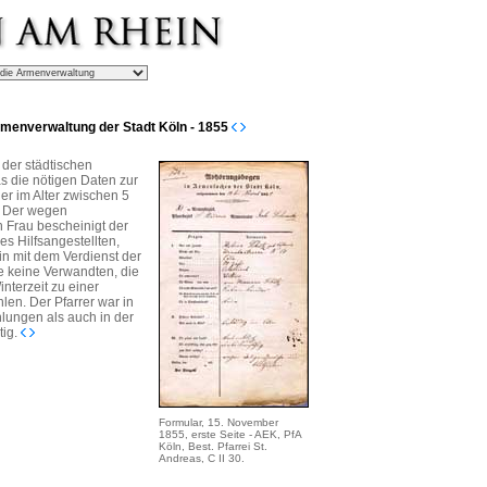
rmenverwaltung der Stadt Köln - 1855
 der städtischen
s die nötigen Daten zur
der im Alter zwischen 5
s. Der wegen
 Frau bescheinigt der
es Hilfsangestellten,
in mit dem Verdienst der
e keine Verwandten, die
interzeit zu einer
en. Der Pfarrer war in
lungen als auch in der
tig.
Formular, 15. November
1855, erste Seite - AEK, PfA
Köln, Best. Pfarrei St.
Andreas, C II 30.