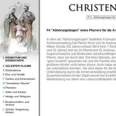
F4 "Abhörungsbogen" eines Pfarrers für die A
In dem als "Abhörungsbogen" betitelten Formular
Armenverwaltung hat Pfarrer Kirch von St. Andrea
Witwe Schütz (50 Jahre) erfasst: Mit 6 ihrer 7 Kin
und 25 Jahren lebt sie im Pfarrbezirk St. Andrea
Augenschwäche und Bluthusten arbeitsunfähigen
Pfarrer, dass sie durch den Tod ihres Mannes, ein
1
ERZBISTUM UND
ERZBISCHÖFE
"ganz brodloß" geworden sei und die Familie alle
größeren Kinder nicht leben könne. Auch habe si
2
GELEBTER GLAUBE
sie unterstützen könnten. Sie wird daher für die W
D
Gottesdienst
Unterstützung durch die Armenverwaltung empfohl
E
Ehe und Familie
Zusammenarbeit mit der Stadt sowohl bei Empfeh
F
Caritas und Armenwesen
Weiterleitung vor allem von Lebensmittelkarten tä
G
"Verwalteter Glaube"
H
Pfarreien
I
Stifte und Klöster
J
Heilige und Reliquien
K
Bruderschaften und
Vereine
L
Schuld, Vergebung,
Ablass