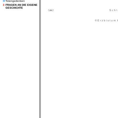
M
Totengedenken
3
FRAGEN AN DIE EIGENE
GESCHICHTE
S c h l
© E r z b i s t u m K