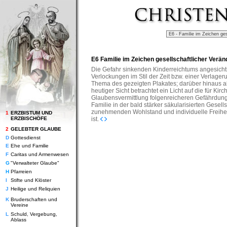
E6 Familie im Zeichen gesellschaftlicher Verä
Die Gefahr sinkenden Kinderreichtums angesich
Verlockungen im Stil der Zeit bzw. einer Verlager
Thema des gezeigten Plakates; darüber hinaus ab
heutiger Sicht betrachtet ein Licht auf die für Kir
Glaubensvermittlung folgenreicheren Gefährdunge
Familie in der bald stärker säkularisierten Gesells
zunehmenden Wohlstand und individuelle Freihe
1
ERZBISTUM UND
ERZBISCHÖFE
ist.
2
GELEBTER GLAUBE
D
Gottesdienst
E
Ehe und Familie
F
Caritas und Armenwesen
G
"Verwalteter Glaube"
H
Pfarreien
I
Stifte und Klöster
J
Heilige und Reliquien
K
Bruderschaften und
Vereine
L
Schuld, Vergebung,
Ablass