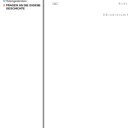
M
Totengedenken
S c h l
3
FRAGEN AN DIE EIGENE
GESCHICHTE
© E r z b i s t u m K