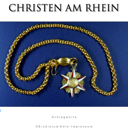
S c h l a g w o r t e
© E r z b i s t u m K ö l n - I m p r e s s u m