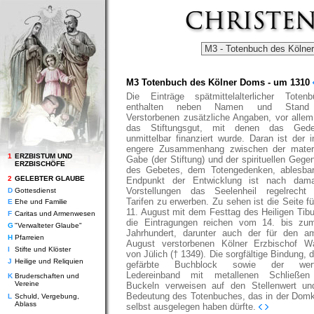
M3 Totenbuch des Kölner Doms - um 1310
Die Einträge spätmittelalterlicher Totenb
enthalten neben Namen und Stand
Verstorbenen zusätzliche Angaben, vor allem
das Stiftungsgut, mit denen das Ged
unmittelbar finanziert wurde. Daran ist der 
engere Zusammenhang zwischen der materi
1
ERZBISTUM UND
Gabe (der Stiftung) und der spirituellen Geg
ERZBISCHÖFE
des Gebetes, dem Totengedenken, ablesba
2
GELEBTER GLAUBE
Endpunkt der Entwicklung ist nach dama
Vorstellungen das Seelenheil regelrecht
D
Gottesdienst
Tarifen zu erwerben. Zu sehen ist die Seite f
E
Ehe und Familie
11. August mit dem Festtag des Heiligen Tibu
F
Caritas und Armenwesen
die Eintragungen reichen vom 14. bis zu
G
"Verwalteter Glaube"
Jahrhundert, darunter auch der für den a
H
Pfarreien
August verstorbenen Kölner Erzbischof W
I
Stifte und Klöster
von Jülich († 1349). Die sorgfältige Bindung, d
J
Heilige und Reliquien
gefärbte Buchblock sowie der wertv
Ledereinband mit metallenen Schließe
K
Bruderschaften und
Vereine
Buckeln verweisen auf den Stellenwert un
Bedeutung des Totenbuches, das in der Domk
L
Schuld, Vergebung,
Ablass
selbst ausgelegen haben dürfte.