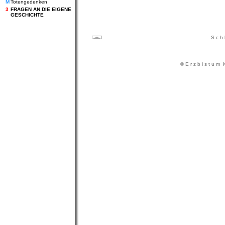
M
Totengedenken
3
FRAGEN AN DIE EIGENE
GESCHICHTE
S c h 
© E r z b i s t u m K