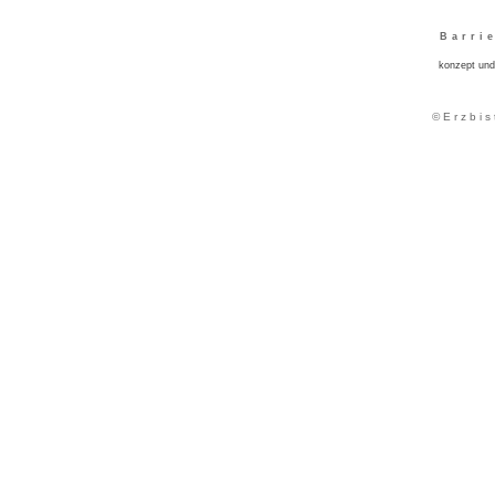
Barri
konzept und
© E r z b i s